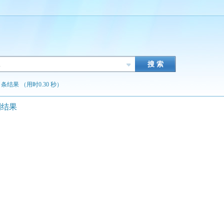
题
 条结果 （用时0.30 秒）
到结果